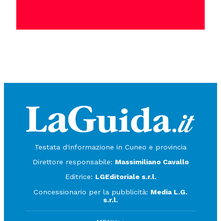
Testata d'informazione in Cuneo e provincia
Direttore responsabile:
Massimiliano Cavallo
Editrice:
LGEditoriale s.r.l.
Concessionario per la pubblicità:
Media L.G.
s.r.l.