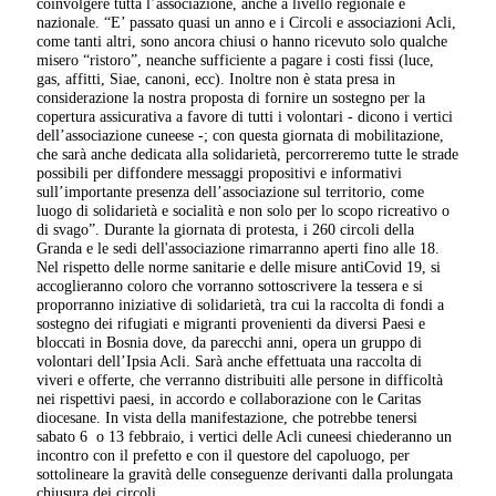
coinvolgere tutta l’associazione, anche a livello regionale e
nazionale. “E’ passato quasi un anno e i Circoli e associazioni Acli,
come tanti altri, sono ancora chiusi o hanno ricevuto solo qualche
misero “ristoro”, neanche sufficiente a pagare i costi fissi (luce,
gas, affitti, Siae, canoni, ecc). Inoltre non è stata presa in
considerazione la nostra proposta di fornire un sostegno per la
copertura assicurativa a favore di tutti i volontari - dicono i vertici
dell’associazione cuneese -; con questa giornata di mobilitazione,
che sarà anche dedicata alla solidarietà, percorreremo tutte le strade
possibili per diffondere messaggi propositivi e informativi
sull’importante presenza dell’associazione sul territorio, come
luogo di solidarietà e socialità e non solo per lo scopo ricreativo o
di svago”. Durante la giornata di protesta, i 260 circoli della
Granda e le sedi dell'associazione rimarranno aperti fino alle 18.
Nel rispetto delle norme sanitarie e delle misure antiCovid 19, si
accoglieranno coloro che vorranno sottoscrivere la tessera e si
proporranno iniziative di solidarietà, tra cui la raccolta di fondi a
sostegno dei rifugiati e migranti provenienti da diversi Paesi e
bloccati in Bosnia dove, da parecchi anni, opera un gruppo di
volontari dell’Ipsia Acli. Sarà anche effettuata una raccolta di
viveri e offerte, che verranno distribuiti alle persone in difficoltà
nei rispettivi paesi, in accordo e collaborazione con le Caritas
diocesane. In vista della manifestazione, che potrebbe tenersi
sabato 6 o 13 febbraio, i vertici delle Acli cuneesi chiederanno un
incontro con il prefetto e con il questore del capoluogo, per
sottolineare la gravità delle conseguenze derivanti dalla prolungata
chiusura dei circoli.