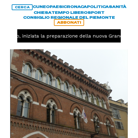
CUNEO
PAESI
CRONACA
POLITICA
SANITÀ
CERCA
CHIESA
TEMPO LIBERO
SPORT
CONSIGLIO REGIONALE DEL PIEMONTE
ABBONATI
llavolo, iniziata la preparazione della nuova Granda Voll