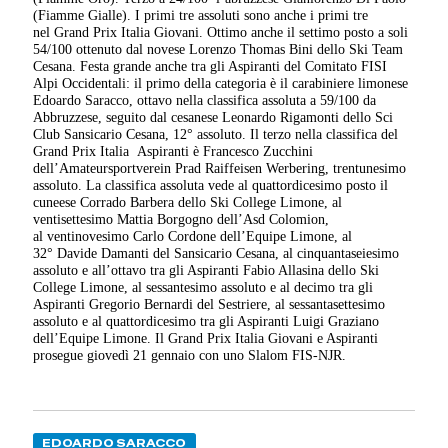
(Fiamme Gialle). I primi tre assoluti sono anche i primi tre
nel Grand Prix Italia Giovani. Ottimo anche il settimo posto a soli
54/100 ottenuto dal novese Lorenzo Thomas Bini dello Ski Team
Cesana. Festa grande anche tra gli Aspiranti del Comitato FISI
Alpi Occidentali: il primo della categoria è il carabiniere limonese
Edoardo Saracco, ottavo nella classifica assoluta a 59/100 da
Abbruzzese, seguito dal cesanese Leonardo Rigamonti dello Sci
Club Sansicario Cesana, 12° assoluto. Il terzo nella classifica del
Grand Prix Italia Aspiranti è Francesco Zucchini
dell’Amateursportverein Prad Raiffeisen Werbering, trentunesimo
assoluto. La classifica assoluta vede al quattordicesimo posto il
cuneese Corrado Barbera dello Ski College Limone, al
ventisettesimo Mattia Borgogno dell’Asd Colomion,
al ventinovesimo Carlo Cordone dell’Equipe Limone, al
32° Davide Damanti del Sansicario Cesana, al cinquantaseiesimo
assoluto e all’ottavo tra gli Aspiranti Fabio Allasina dello Ski
College Limone, al sessantesimo assoluto e al decimo tra gli
Aspiranti Gregorio Bernardi del Sestriere, al sessantasettesimo
assoluto e al quattordicesimo tra gli Aspiranti Luigi Graziano
dell’Equipe Limone. Il Grand Prix Italia Giovani e Aspiranti
prosegue giovedì 21 gennaio con uno Slalom FIS-NJR.
EDOARDO SARACCO