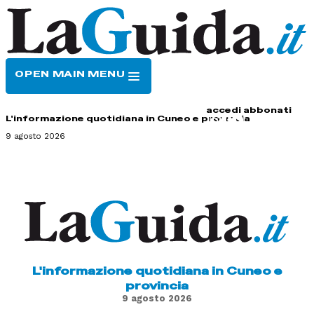
OPEN MAIN MENU
HOME
CONTATTI
accedi
abbonati
L'informazione quotidiana in Cuneo e provincia
9 agosto 2026
L'informazione quotidiana in Cuneo e
provincia
9 agosto 2026