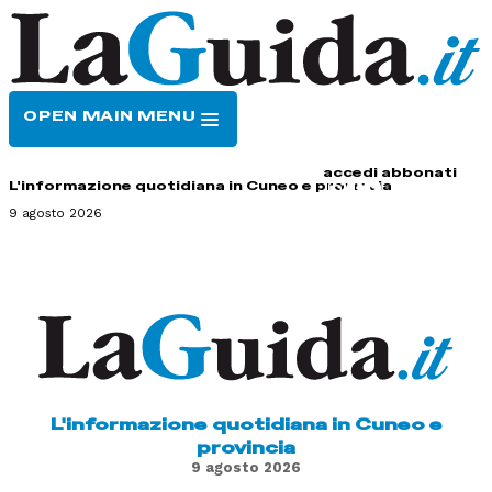
OPEN MAIN MENU
HOME
CONTATTI
accedi
abbonati
L'informazione quotidiana in Cuneo e provincia
9 agosto 2026
L'informazione quotidiana in Cuneo e
provincia
9 agosto 2026