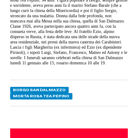
e sorridente, aveva perso anni fa il marito Stefano Barale (che a
lungo curò la chiesa della Misericordia) e poi il figlio Sergio,
stroncato da una malattia. Donna dalla fede profonda, non
mancava mai alla Messa nella sua chiesa, quella di San Dalmazzo.
Classe 1926, aveva partecipato ancora quattro anni fa, con la
consueta verve, alla festa delle leve. Al fratello Ezio, alpino
disperso in Russia, è stata dedicata una delle strade della nuova
area residenziale, nei pressi della nuova caserma dei Carabinieri.
Lascia i figli Margherita (ex infermiera) ed Ezio (ex dipendente
Pirinoli), i nipoti Luigi, Stefano, Francesco, Matteo ed Antony e le
sorelle. I funerali saranno celebrati nella chiesa di San Dalmazzo
lunedì 11 gennaio alle 15; rosario domenica 10 alle 19.
BORGO SAN DALMAZZO
MORTA ROSA TEA PEPINO