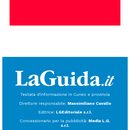
Testata d'informazione in Cuneo e provincia
Direttore responsabile:
Massimiliano Cavallo
Editrice:
LGEditoriale s.r.l.
Concessionario per la pubblicità:
Media L.G.
s.r.l.