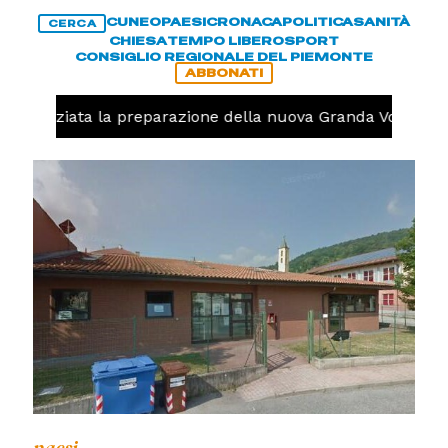
CUNEO
PAESI
CRONACA
POLITICA
SANITÀ
CERCA
CHIESA
TEMPO LIBERO
SPORT
CONSIGLIO REGIONALE DEL PIEMONTE
ABBONATI
olo, iniziata la preparazione della nuova Granda Volley (F