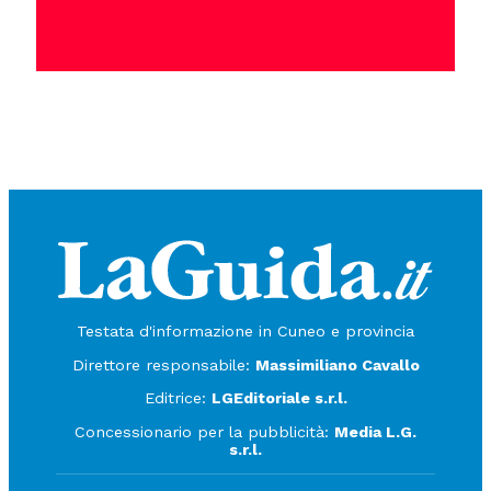
Testata d'informazione in Cuneo e provincia
Direttore responsabile:
Massimiliano Cavallo
Editrice:
LGEditoriale s.r.l.
Concessionario per la pubblicità:
Media L.G.
s.r.l.