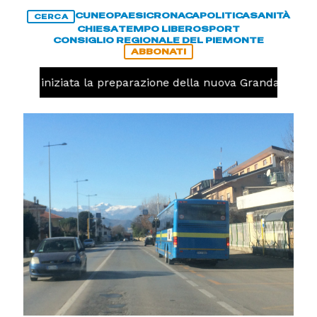
CUNEO
PAESI
CRONACA
POLITICA
SANITÀ
CERCA
CHIESA
TEMPO LIBERO
SPORT
CONSIGLIO REGIONALE DEL PIEMONTE
ABBONATI
avolo, iniziata la preparazione della nuova Granda Volley