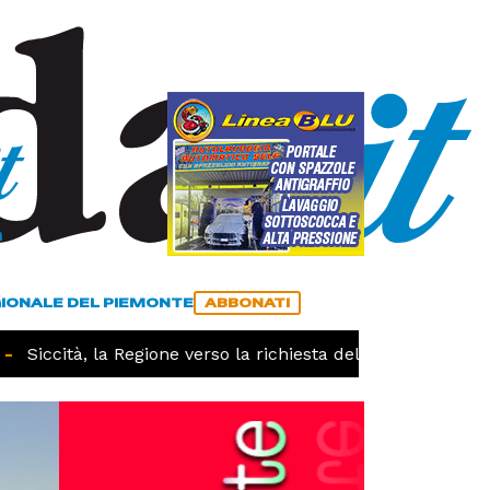
a
ACCEDI
ABBONATI
GIONALE DEL PIEMONTE
ABBONATI
Siccità, la Regione verso la richiesta dello stato di calami