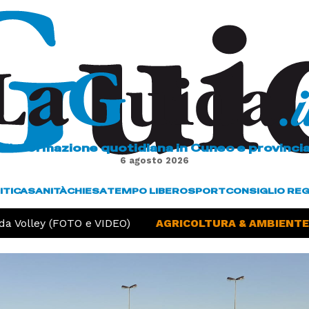
L'informazione quotidiana in Cuneo e provinci
6 agosto 2026
ITICA
SANITÀ
CHIESA
TEMPO LIBERO
SPORT
CONSIGLIO RE
 Volley (FOTO e VIDEO)
AGRICOLTURA & AMBIENTE -