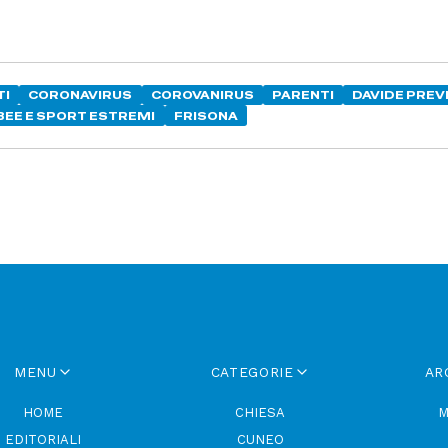
TI
CORONAVIRUS
COROVANIRUS
PARENTI
DAVIDE PREV
BEE E SPORT ESTREMI
FRISONA
MENU
CATEGORIE
AR
HOME
CHIESA
M
EDITORIALI
CUNEO