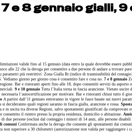
 e 8 gennaio gialli, 9 
limitazioni valide fino al 15 gennaio (data entro la quale dovrebbe essere pubbl
oco alle 22 che la deroga per consentire a due persone di andare a trovare pare
 parametri più restrittivi: Zona Gialla Rt (indice di trasmissibilità del contagio
5. Vediamo giorno per giorno cosa è consentito fare e cosa no.
7 e 8 gennaio
Z
regione. Bar e ristoranti aperti fino alle 18, dopo consentiti servizi da asporto 
merciali.
9 e 10 gennaio
Tutta l’Italia torna in fascia arancione. Vietato uscire 
necessaria l’autocertificazione per motivare. Bar e ristoranti chiusi tutto il gio
io
A partire dall’11 gennaio entreranno in vigore le fasce basate sui nuovi param
 si decideranno quali regioni saranno in fascia gialla, arancione e rossa.
Spost
a e in uscita tra diverse Regioni, salvo spostamenti giustificati da comprovate e
re consentito il rientro presso la propria residenza, domicilio o abitazione.
Amic
di due persone (esclusi dal conteggio i minori di 14 anni, alle persone disabili
oli comuni
Confermata anche la deroga che consente gli spostamenti dai comun
za non superiore a 30 chilometri (autorizzazione non valida per raggiungere i 