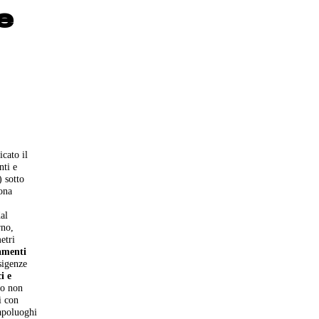
e
icato il
nti e
) sotto
ona
o
dal
rno,
etri
amenti
sigenze
i e
 o non
i con
capoluoghi