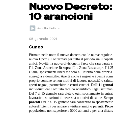
Nuovo Decreto: 7
10 arancioni
05 gennaio 2021
Cuneo
Firmato nella notte il nuovo decreto con le nuove regole e 
nuovo Dpcm). Confermati per tutto il periodo sia il coprifu
amici. Novità: la nuova divisione in fasce che sarà basata su
l’1, Zona Arancione Rt sopra l’1 e Zona Rossa sopra l’1,2
Gialla, spostamenti liberi ma solo all’interno della propria 
consegna a domicilio. Aperti anche i negozi e i centri com
proprio comune se non motivi di lavoro, necessità o salute, 
aperti negozi, parrucchieri e centri estetici.
Dall’11 genna
individuati dal Comitato tecnico scientifico. Ogni settimana
Dal 7 al 15 gennaio sarà vietato ogni spostamento in entrat
lavorative, situazioni di necessità o motivi di salute. Semp
parenti
Dal 7 al 15 gennaio sarà consentito lo spostamento 
autosufficienti) per andare a visitare amici o parenti.
Picc
popolazione non superiore a 5000 abitanti e per una distan