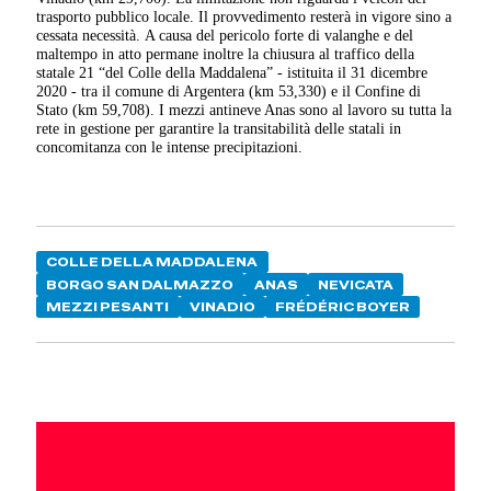
trasporto pubblico locale. Il provvedimento resterà in vigore sino a
cessata necessità. A causa del pericolo forte di valanghe e del
maltempo in atto permane inoltre la chiusura al traffico della
statale 21 “del Colle della Maddalena” - istituita il 31 dicembre
2020 - tra il comune di Argentera (km 53,330) e il Confine di
Stato (km 59,708). I mezzi antineve Anas sono al lavoro su tutta la
rete in gestione per garantire la transitabilità delle statali in
concomitanza con le intense precipitazioni.
COLLE DELLA MADDALENA
BORGO SAN DALMAZZO
ANAS
NEVICATA
MEZZI PESANTI
VINADIO
FRÉDÉRIC BOYER