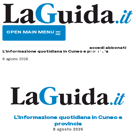
OPEN MAIN MENU
HOME
CONTATTI
accedi
abbonati
L'informazione quotidiana in Cuneo e provincia
8 agosto 2026
L'informazione quotidiana in Cuneo e
provincia
8 agosto 2026