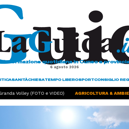
L'informazione quotidiana in Cuneo e provinci
6 agosto 2026
ITICA
SANITÀ
CHIESA
TEMPO LIBERO
SPORT
CONSIGLIO RE
randa Volley (FOTO e VIDEO)
AGRICOLTURA & AMBIENT