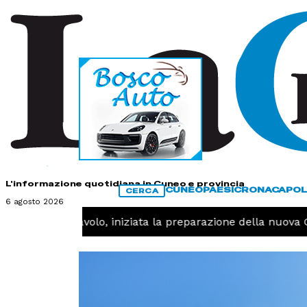
HOME
CONTATTI
L'informazione quotidiana in Cuneo e provincia
CUNEO
PAESI
CRONACA
POL
CERCA
6 agosto 2026
PORT -
Pallavolo, iniziata la preparazione della nuova G