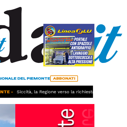
a
ACCEDI
ABBONATI
GIONALE DEL PIEMONTE
ABBONATI
E -
Siccità, la Regione verso la richiesta dello stato di c