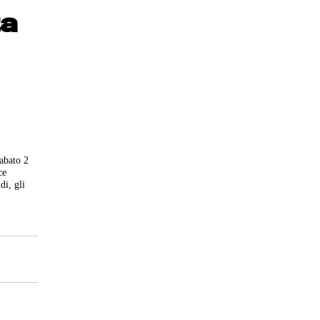
ta
sabato 2
ce
di, gli