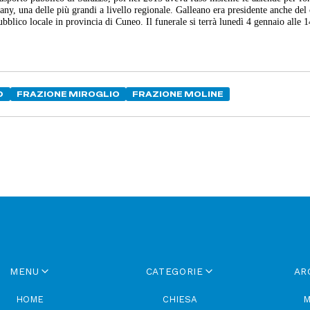
y, una delle più grandi a livello regionale. Galleano era presidente anche del
blico locale in provincia di Cuneo. Il funerale si terrà lunedì 4 gennaio alle 1
D
FRAZIONE MIROGLIO
FRAZIONE MOLINE
MENU
CATEGORIE
AR
HOME
CHIESA
M