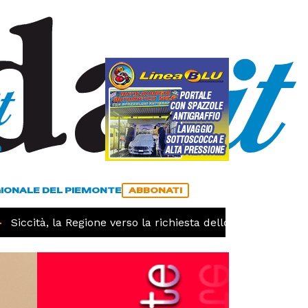
a
ACCEDI
ABBONATI
GIONALE DEL PIEMONTE
ABBONATI
ccità, la Regione verso la richiesta dello stato di calamità