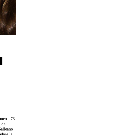
l
Cuneo. 73
d da
Galleano
ndare la