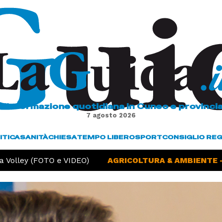
L'informazione quotidiana in Cuneo e provinci
7 agosto 2026
ITICA
SANITÀ
CHIESA
TEMPO LIBERO
SPORT
CONSIGLIO RE
olley (FOTO e VIDEO)
AGRICOLTURA & AMBIENTE -
Si