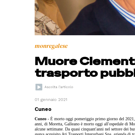
monregalese
Muore Clemente
trasporto pubbl
01 gennaio 2021
Cuneo
Cuneo -
È morto oggi pomeriggio primo giorno del 2021
anni, di Moretta, Galleano è morto oggi all'ospedale di M
alcune settimane. Da quasi cinquant'anni nel settore dei b
aveva acquisito Ati Trasporti Interurbani Spa, azienda di t