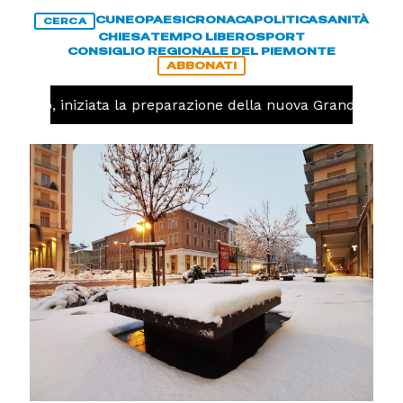
CUNEO
PAESI
CRONACA
POLITICA
SANITÀ
CERCA
CHIESA
TEMPO LIBERO
SPORT
CONSIGLIO REGIONALE DEL PIEMONTE
ABBONATI
llavolo, iniziata la preparazione della nuova Granda Volle