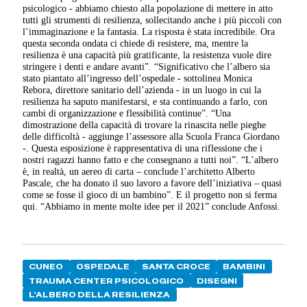
psicologico - abbiamo chiesto alla popolazione di mettere in atto
tutti gli strumenti di resilienza, sollecitando anche i più piccoli con
l’immaginazione e la fantasia. La risposta è stata incredibile. Ora
questa seconda ondata ci chiede di resistere, ma, mentre la
resilienza è una capacità più gratificante, la resistenza vuole dire
stringere i denti e andare avanti”. “Significativo che l’albero sia
stato piantato all’ingresso dell’ospedale - sottolinea Monica
Rebora, direttore sanitario dell’azienda - in un luogo in cui la
resilienza ha saputo manifestarsi, e sta continuando a farlo, con
cambi di organizzazione e flessibilità continue”. “Una
dimostrazione della capacità di trovare la rinascita nelle pieghe
delle difficoltà - aggiunge l’assessore alla Scuola Franca Giordano
-. Questa esposizione è rappresentativa di una riflessione che i
nostri ragazzi hanno fatto e che consegnano a tutti noi”. “L’albero
è, in realtà, un aereo di carta – conclude l’architetto Alberto
Pascale, che ha donato il suo lavoro a favore dell’iniziativa – quasi
come se fosse il gioco di un bambino”. E il progetto non si ferma
qui. “Abbiamo in mente molte idee per il 2021” conclude Anfossi.
CUNEO
OSPEDALE
SANTA CROCE
BAMBINI
TRAUMA CENTER PSICOLOGICO
DISEGNI
L'ALBERO DELLA RESILIENZA