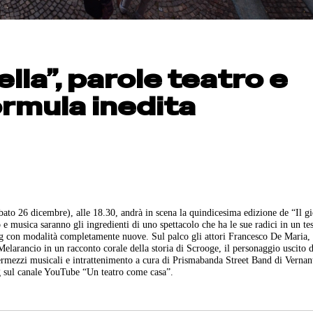
tella”, parole teatro e
ormula inedita
bato 26 dicembre), alle 18.30, andrà in scena la quindicesima edizione de “Il gi
 e musica saranno gli ingredienti di uno spettacolo che ha le sue radici in un te
ing con modalità completamente nuove. Sul palco gli attori Francesco De Maria,
arancio in un racconto corale della storia di Scrooge, il personaggio uscito d
ermezzi musicali e intrattenimento a cura di Prismabanda Street Band di Vernan
g sul canale YouTube “Un teatro come casa”.