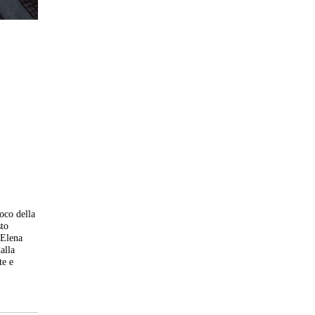
oco della
sto
 Elena
alla
te e