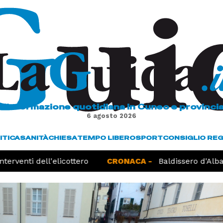
L'informazione quotidiana in Cuneo e provinci
6 agosto 2026
ITICA
SANITÀ
CHIESA
TEMPO LIBERO
SPORT
CONSIGLIO RE
erventi dell'elicottero
CRONACA -
Baldissero d'Alba, 