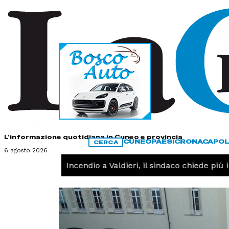
HOME
CONTATTI
L'informazione quotidiana in Cuneo e provincia
CUNEO
PAESI
CRONACA
POL
CERCA
6 agosto 2026
CRONACA -
Incendio a Valdieri, il sindaco chiede più int