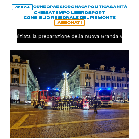
CUNEO
PAESI
CRONACA
POLITICA
SANITÀ
CERCA
CHIESA
TEMPO LIBERO
SPORT
CONSIGLIO REGIONALE DEL PIEMONTE
ABBONATI
volo, iniziata la preparazione della nuova Granda Volley (