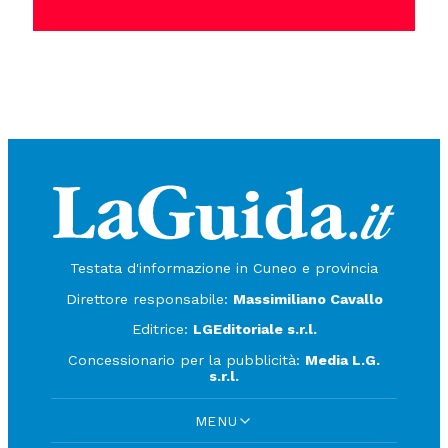
Testata d'informazione in Cuneo e provincia
Direttore responsabile:
Massimiliano Cavallo
Editrice:
LGEditoriale s.r.l.
Concessionario per la pubblicità:
Media L.G.
s.r.l.
MENU