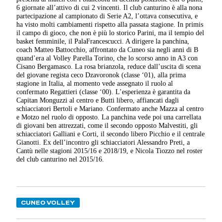
6 giornate all’attivo di cui 2 vincenti. Il club canturino è alla nona
partecipazione al campionato di Serie A2, l’ottava consecutiva, e
ha visto molti cambiamenti rispetto alla passata stagione. In primis
il campo di gioco, che non è più lo storico Parini, ma il tempio del
basket femminile, il PalaFrancescucci. A dirigere la panchina,
coach Matteo Battocchio, affrontato da Cuneo sia negli anni di B
quand’era al Volley Parella Torino, che lo scorso anno in A3 con
Cisano Bergamasco. La rosa brianzola, reduce dall’uscita di scena
del giovane regista ceco Dzavoronok (classe ‘01), alla prima
stagione in Italia, al momento vede assegnato il ruolo al
confermato Regattieri (classe ‘00). L’esperienza è garantita da
Capitan Monguzzi al centro e Butti libero, affiancati dagli
schiacciatori Bertoli e Mariano. Confermato anche Mazza al centro
e Motzo nel ruolo di opposto. La panchina vede poi una carrellata
di giovani ben attrezzati, come il secondo opposto Malvestiti, gli
schiacciatori Galliani e Corti, il secondo libero Picchio e il centrale
Gianotti. Ex dell’incontro gli schiacciatori Alessandro Preti, a
Cantù nelle stagioni 2015/16 e 2018/19, e Nicola Tiozzo nel roster
del club canturino nel 2015/16.
CUNEO VOLLEY