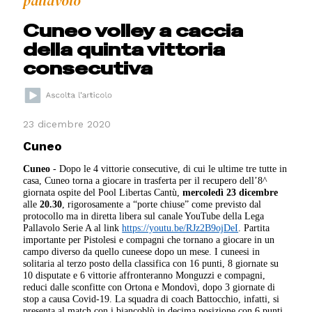
pallavolo
Cuneo volley a caccia
della quinta vittoria
consecutiva
23 dicembre 2020
Cuneo
Cuneo
- Dopo le 4 vittorie consecutive, di cui le ultime tre tutte in
casa, Cuneo torna a giocare in trasferta per il recupero dell’8^
giornata ospite del Pool Libertas Cantù,
mercoledì 23 dicembre
alle
20.30
, rigorosamente a “porte chiuse” come previsto dal
protocollo ma in diretta libera sul canale YouTube della Lega
Pallavolo Serie A al link
https://youtu.be/RJz2B9ojDeI
. Partita
importante per Pistolesi e compagni che tornano a giocare in un
campo diverso da quello cuneese dopo un mese. I cuneesi in
solitaria al terzo posto della classifica con 16 punti, 8 giornate su
10 disputate e 6 vittorie affronteranno Monguzzi e compagni,
reduci dalle sconfitte con Ortona e Mondovì, dopo 3 giornate di
stop a causa Covid-19. La squadra di coach Battocchio, infatti, si
presenta al match con i biancoblù in decima posizione con 6 punti,