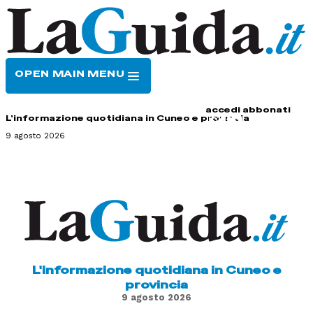
OPEN MAIN MENU
HOME
CONTATTI
accedi
abbonati
L'informazione quotidiana in Cuneo e provincia
9 agosto 2026
L'informazione quotidiana in Cuneo e
provincia
9 agosto 2026