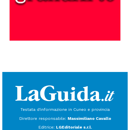
Testata d'informazione in Cuneo e provincia
Direttore responsabile:
Massimiliano Cavallo
Editrice:
LGEditoriale s.r.l.