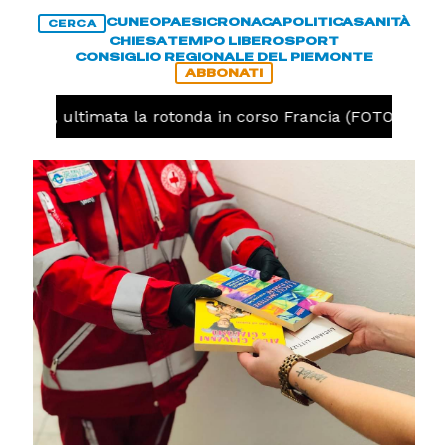
CUNEO
PAESI
CRONACA
POLITICA
SANITÀ
CERCA
CHIESA
TEMPO LIBERO
SPORT
CONSIGLIO REGIONALE DEL PIEMONTE
ABBONATI
uneo, ultimata la rotonda in corso Francia (FOTO)
C