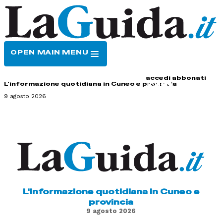
OPEN MAIN MENU
HOME
CONTATTI
accedi
abbonati
L'informazione quotidiana in Cuneo e provincia
9 agosto 2026
L'informazione quotidiana in Cuneo e
provincia
9 agosto 2026