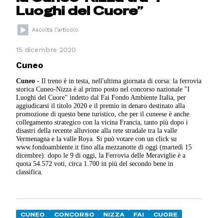
Luoghi del Cuore”
15 dicembre 2020
Cuneo
Cuneo
- Il treno è in testa, nell'ultima giornata di corsa: la ferrovia
storica Cuneo-Nizza è al primo posto nel concorso nazionale "I
Luoghi del Cuore" indetto dal Fai Fondo Ambiente Italia, per
aggiudicarsi il titolo 2020 e il premio in denaro destinato alla
promozione di questo bene turistico, che per il cuneese è anche
collegamento strategico con la vicina Francia, tanto più dopo i
disastri della recente alluvione alla rete stradale tra la valle
Vermenagna e la valle Roya. Si può votare con un click su
www.fondoambiente.it fino alla mezzanotte di oggi (martedì 15
dicembre): dopo le 9 di oggi, la Ferrovia delle Meraviglie è a
quota 54.572 voti, circa 1.700 in più del secondo bene in
classifica.
CUNEO
CONCORSO
NIZZA
FAI
CUORE