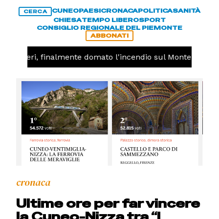
CUNEO
PAESI
CRONACA
POLITICA
SANITÀ
CERCA
CHIESA
TEMPO LIBERO
SPORT
CONSIGLIO REGIONALE DEL PIEMONTE
ABBONATI
-
Valdieri, finalmente domato l'incendio sul Monte Piastra
cronaca
Ultime ore per far vincere
la Cuneo-Nizza tra “I