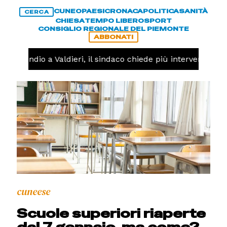
CUNEO
PAESI
CRONACA
POLITICA
SANITÀ
CERCA
CHIESA
TEMPO LIBERO
SPORT
CONSIGLIO REGIONALE DEL PIEMONTE
ABBONATI
-
Incendio a Valdieri, il sindaco chiede più interventi dell'
cuneese
Scuole superiori riaperte
dal 7 gennaio, ma come?