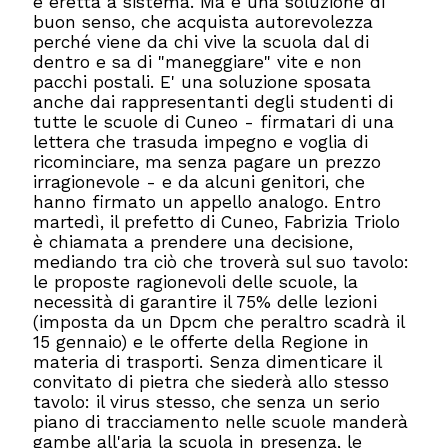
è eretta a sistema. Ma è una soluzione di
buon senso, che acquista autorevolezza
perché viene da chi vive la scuola dal di
dentro e sa di "maneggiare" vite e non
pacchi postali. E' una soluzione sposata
anche dai rappresentanti degli studenti di
tutte le scuole di Cuneo - firmatari di una
lettera che trasuda impegno e voglia di
ricominciare, ma senza pagare un prezzo
irragionevole - e da alcuni genitori, che
hanno firmato un appello analogo. Entro
martedì, il prefetto di Cuneo, Fabrizia Triolo
è chiamata a prendere una decisione,
mediando tra ciò che troverà sul suo tavolo:
le proposte ragionevoli delle scuole, la
necessità di garantire il 75% delle lezioni
(imposta da un Dpcm che peraltro scadrà il
15 gennaio) e le offerte della Regione in
materia di trasporti. Senza dimenticare il
convitato di pietra che siederà allo stesso
tavolo: il virus stesso, che senza un serio
piano di tracciamento nelle scuole manderà
gambe all'aria la scuola in presenza, le