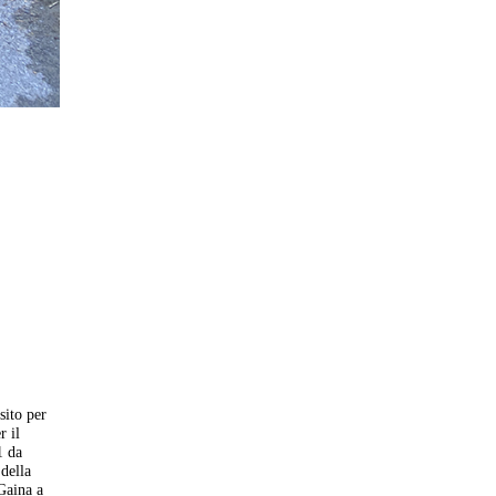
sito per
r il
1 da
della
Gaina a