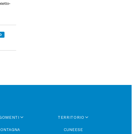
onetto-
O
GOMENTI
TERRITORIO
ONTAGNA
CUNEESE