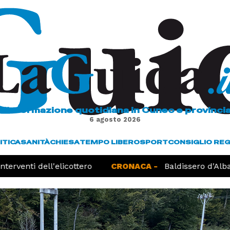
L'informazione quotidiana in Cuneo e provinci
6 agosto 2026
ITICA
SANITÀ
CHIESA
TEMPO LIBERO
SPORT
CONSIGLIO RE
erventi dell'elicottero
CRONACA -
Baldissero d'Alba,