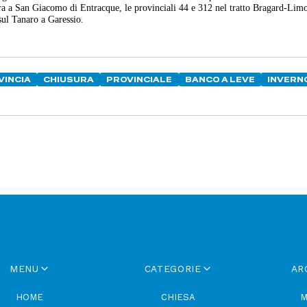
stra a San Giacomo di Entracque, le provinciali 44 e 312 nel tratto Bragard-Lim
 sul Tanaro a Garessio.
VINCIA
CHIUSURA
PROVINCIALE
BANCO A LEVE
INVERN
MENU
CATEGORIE
AR
HOME
CHIESA
M