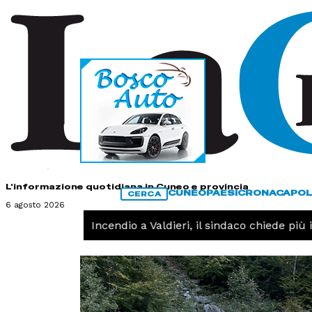
HOME
CONTATTI
L'informazione quotidiana in Cuneo e provincia
CUNEO
PAESI
CRONACA
POL
CERCA
6 agosto 2026
CRONACA -
Incendio a Valdieri, il sindaco chiede più int