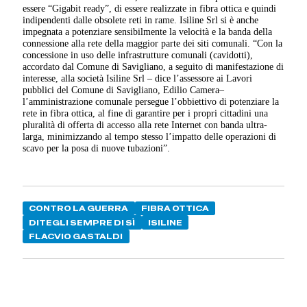
essere “Gigabit ready”, di essere realizzate in fibra ottica e quindi
indipendenti dalle obsolete reti in rame. Isiline Srl si è anche
impegnata a potenziare sensibilmente la velocità e la banda della
connessione alla rete della maggior parte dei siti comunali. “Con la
concessione in uso delle infrastrutture comunali (cavidotti),
accordato dal Comune di Savigliano, a seguito di manifestazione di
interesse, alla società Isiline Srl – dice l’assessore ai Lavori
pubblici del Comune di Savigliano, Edilio Camera–
l’amministrazione comunale persegue l’obbiettivo di potenziare la
rete in fibra ottica, al fine di garantire per i propri cittadini una
pluralità di offerta di accesso alla rete Internet con banda ultra-
larga, minimizzando al tempo stesso l’impatto delle operazioni di
scavo per la posa di nuove tubazioni”.
CONTRO LA GUERRA
FIBRA OTTICA
DITEGLI SEMPRE DI SÌ
ISILINE
FLACVIO GASTALDI