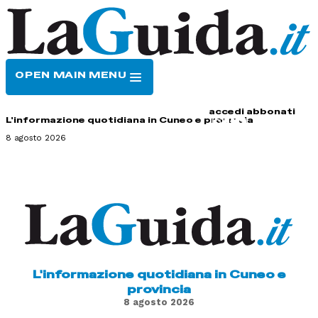
OPEN MAIN MENU
HOME
CONTATTI
accedi
abbonati
L'informazione quotidiana in Cuneo e provincia
8 agosto 2026
L'informazione quotidiana in Cuneo e
provincia
8 agosto 2026