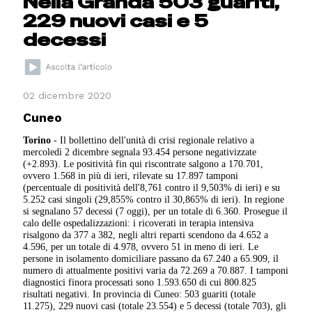
Nella Granda 503 guariti,
229 nuovi casi e 5
decessi
02 dicembre 2020
Cuneo
Torino
- Il bollettino dell'unità di crisi regionale relativo a
mercoledì 2 dicembre segnala 93.454 persone negativizzate
(+2.893). Le positività fin qui riscontrate salgono a 170.701,
ovvero 1.568 in più di ieri, rilevate su 17.897 tamponi
(percentuale di positività dell'8,761 contro il 9,503% di ieri) e su
5.252 casi singoli (29,855% contro il 30,865% di ieri). In regione
si segnalano 57 decessi (7 oggi), per un totale di 6.360. Prosegue il
calo delle ospedalizzazioni: i ricoverati in terapia intensiva
risalgono da 377 a 382, negli altri reparti scendono da 4.652 a
4.596, per un totale di 4.978, ovvero 51 in meno di ieri. Le
persone in isolamento domiciliare passano da 67.240 a 65.909, il
numero di attualmente positivi varia da 72.269 a 70.887. I tamponi
diagnostici finora processati sono 1.593.650 di cui 800.825
risultati negativi. In provincia di Cuneo: 503 guariti (totale
11.275), 229 nuovi casi (totale 23.554) e 5 decessi (totale 703), gli