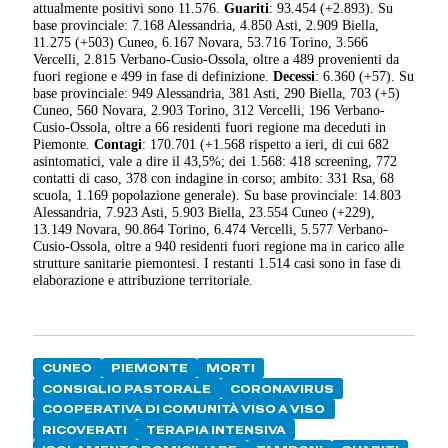
attualmente positivi sono 11.576.
Guariti
: 93.454 (+2.893). Su
base provinciale: 7.168 Alessandria, 4.850 Asti, 2.909 Biella,
11.275 (+503) Cuneo, 6.167 Novara, 53.716 Torino, 3.566
Vercelli, 2.815 Verbano-Cusio-Ossola, oltre a 489 provenienti da
fuori regione e 499 in fase di definizione.
Decessi
: 6.360 (+57). Su
base provinciale: 949 Alessandria, 381 Asti, 290 Biella, 703 (+5)
Cuneo, 560 Novara, 2.903 Torino, 312 Vercelli, 196 Verbano-
Cusio-Ossola, oltre a 66 residenti fuori regione ma deceduti in
Piemonte.
Contagi
: 170.701 (+1.568 rispetto a ieri, di cui 682
asintomatici, vale a dire il 43,5%; dei 1.568: 418 screening, 772
contatti di caso, 378 con indagine in corso; ambito: 331 Rsa, 68
scuola, 1.169 popolazione generale). Su base provinciale: 14.803
Alessandria, 7.923 Asti, 5.903 Biella, 23.554 Cuneo (+229),
13.149 Novara, 90.864 Torino, 6.474 Vercelli, 5.577 Verbano-
Cusio-Ossola, oltre a 940 residenti fuori regione ma in carico alle
strutture sanitarie piemontesi. I restanti 1.514 casi sono in fase di
elaborazione e attribuzione territoriale.
CUNEO
PIEMONTE
MORTI
CONSIGLIO PASTORALE
CORONAVIRUS
COOPERATIVA DI COMUNITÀ VISO A VISO
RICOVERATI
TERAPIA INTENSIVA