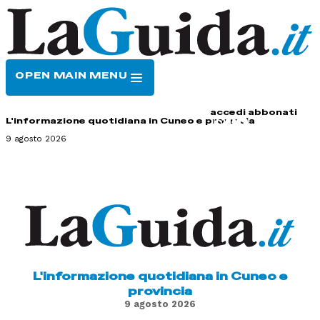
OPEN MAIN MENU
HOME
CONTATTI
accedi
abbonati
L'informazione quotidiana in Cuneo e provincia
9 agosto 2026
L'informazione quotidiana in Cuneo e
provincia
9 agosto 2026