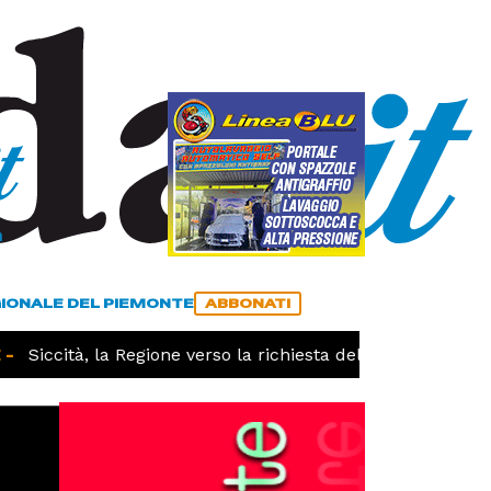
a
ACCEDI
ABBONATI
GIONALE DEL PIEMONTE
ABBONATI
Siccità, la Regione verso la richiesta dello stato di calam