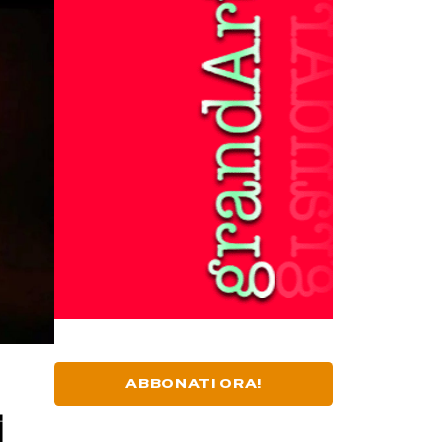
ABBONATI ORA!
i