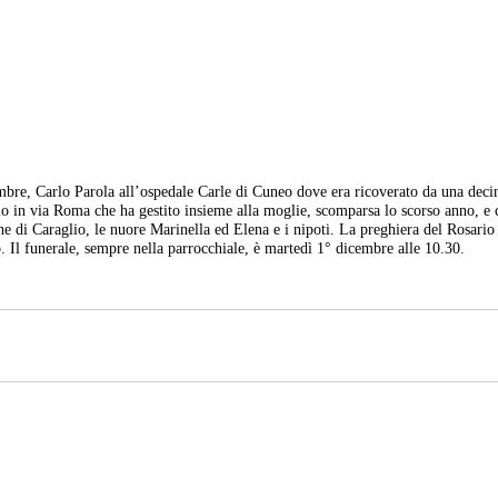
mbre, Carlo Parola all’ospedale Carle di Cuneo dove era ricoverato da una deci
io in via Roma che ha gestito insieme alla moglie, scomparsa lo scorso anno, e 
une di Caraglio, le nuore Marinella ed Elena e i nipoti. La preghiera del Rosario
o. Il funerale, sempre nella parrocchiale, è martedì 1° dicembre alle 10.30.