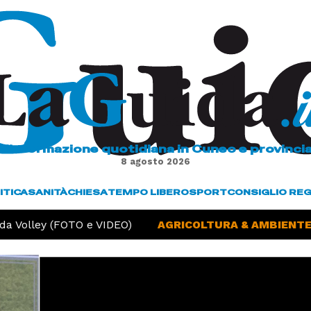
L'informazione quotidiana in Cuneo e provinci
8 agosto 2026
ITICA
SANITÀ
CHIESA
TEMPO LIBERO
SPORT
CONSIGLIO RE
a Volley (FOTO e VIDEO)
AGRICOLTURA & AMBIENTE -