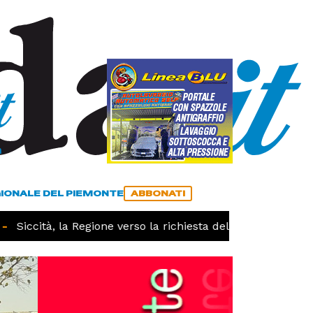
a
ACCEDI
ABBONATI
GIONALE DEL PIEMONTE
ABBONATI
Siccità, la Regione verso la richiesta dello stato di calami