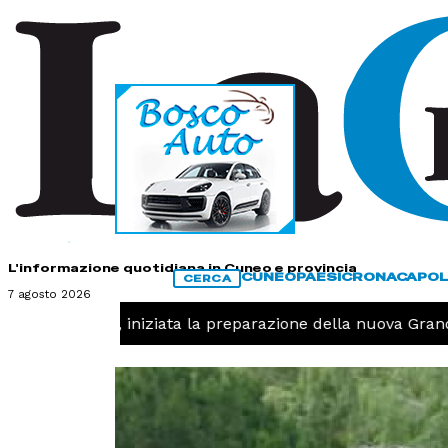
HOME
CONTATTI
L'informazione quotidiana in Cuneo e provincia
CUNEO
PAESI
CRONACA
POL
CERCA
7 agosto 2026
 -
Pallavolo, iniziata la preparazione della nuova Granda