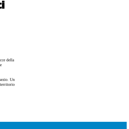
i
cce della
re
sezio. Un
territorio