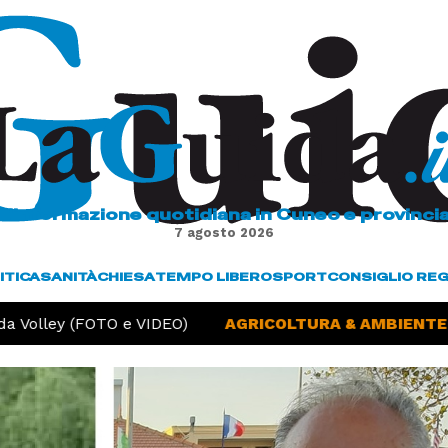
L'informazione quotidiana in Cuneo e provinci
7 agosto 2026
ITICA
SANITÀ
CHIESA
TEMPO LIBERO
SPORT
CONSIGLIO RE
 Volley (FOTO e VIDEO)
AGRICOLTURA & AMBIENTE -