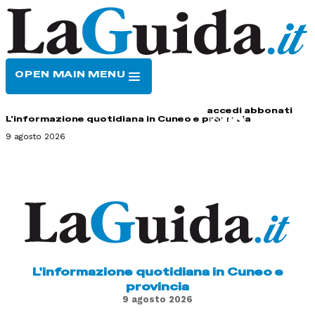
OPEN MAIN MENU
HOME
CONTATTI
accedi
abbonati
L'informazione quotidiana in Cuneo e provincia
9 agosto 2026
L'informazione quotidiana in Cuneo e
provincia
9 agosto 2026