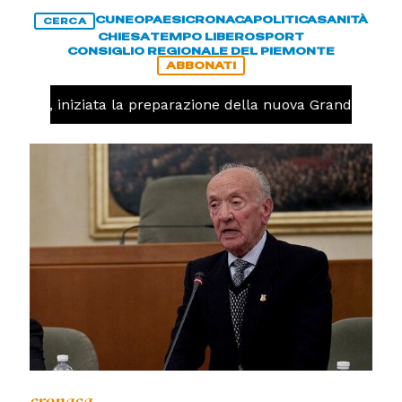
CUNEO
PAESI
CRONACA
POLITICA
SANITÀ
CERCA
CHIESA
TEMPO LIBERO
SPORT
CONSIGLIO REGIONALE DEL PIEMONTE
ABBONATI
lavolo, iniziata la preparazione della nuova Granda Volle
cronaca