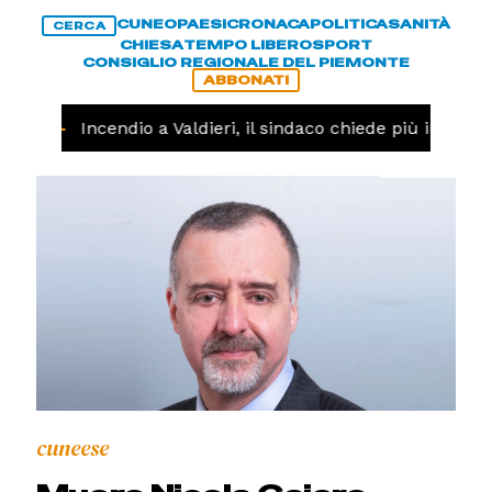
CUNEO
PAESI
CRONACA
POLITICA
SANITÀ
CERCA
CHIESA
TEMPO LIBERO
SPORT
CONSIGLIO REGIONALE DEL PIEMONTE
ABBONATI
NACA -
Incendio a Valdieri, il sindaco chiede più intervent
cuneese