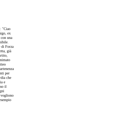
e: "Ciao
higo, ex
o con una
ibile.
e di Forza
tta, già
rtito,
 animato
tteo
partenenza
nti per
ardia che
ia e
so il
gni
e vogliono
 esempio