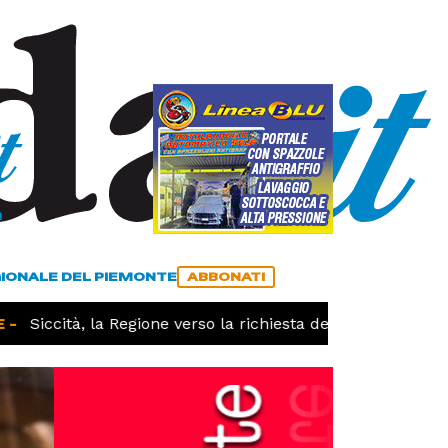
a
ACCEDI
ABBONATI
GIONALE DEL PIEMONTE
ABBONATI
Siccità, la Regione verso la richiesta dello stato di calam