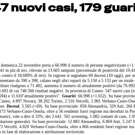
 nuovi casi, 179 guari
ivo a domenica 22 novembre porta a 66.998 il numero di persone negativizzate (+1
641 in più di ieri, rilevate su 13.605 tamponi (percentuale di positività del 19,
 contro il 18,689% di ieri). In regione si segnalano 69 decessi (10 oggi), per un
umentano da 390 a 398, calano negli altri reparti da 5.150 a 5.132 per un totale
liare risalgono a 71.482, aumenta il numero di attualmente positivi (da 76.092
.692 di cui 748.560 risultati negativi. In provincia di Cuneo: 547 nuovi casi (t
e 594) e 11.610"attualmente positivi".
Guariti
: 66.998 (+1.652). Su base provinc
 Cuneo, 4.897 Novara, 38.202 Torino, 2.516 Vercelli, 1.901 Verbano-Cusio-Osso
one.
Decessi
: 5.565 (+69). Su base provinciale: 858 Alessandria, 329 Asti, 266 B
73 Verbano-Cusio-Ossola, oltre a 56 residenti fuori regione ma deceduti in Pi
omatici, vale a dire il 33%; dei 2.641: 501 screening, 1.082 contatti di caso, 1.
lazione generale). Su base provinciale: 12.883 Alessandria, 6.869 Asti, 5.247 B
Vercelli, 4.820 Verbano-Cusio-Ossola, oltre a 866 residenti fuori regione ma 
o in fase di elaborazione e attribuzione territoriale.