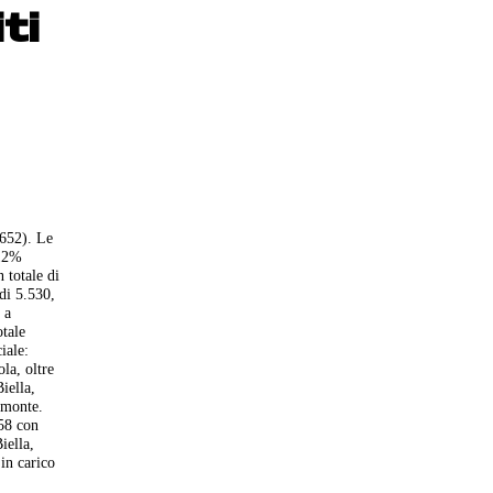
ti
.652). Le
412%
 totale di
 di 5.530,
 a
otale
iale:
la, oltre
iella,
emonte.
058 con
iella,
in carico