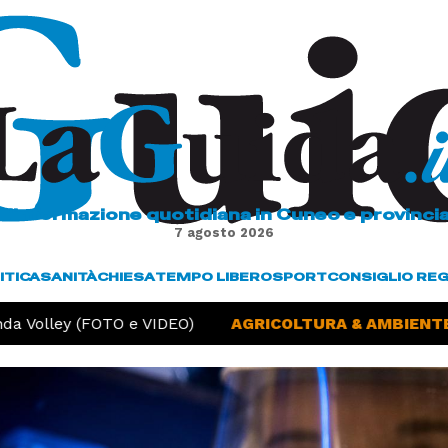
L'informazione quotidiana in Cuneo e provinci
7 agosto 2026
ITICA
SANITÀ
CHIESA
TEMPO LIBERO
SPORT
CONSIGLIO RE
a Volley (FOTO e VIDEO)
AGRICOLTURA & AMBIENTE -