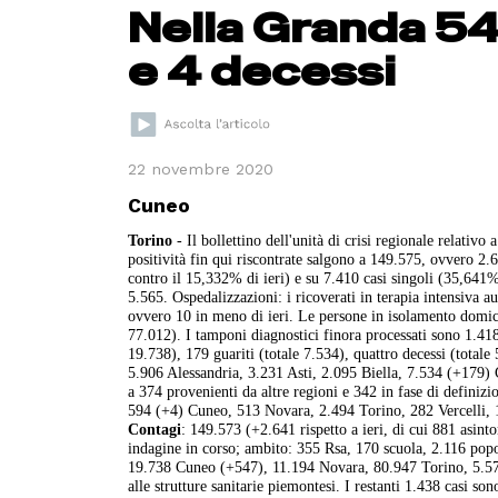
Nella Granda 547
e 4 decessi
22 novembre 2020
Cuneo
Torino
- Il bollettino dell'unità di crisi regionale relat
positività fin qui riscontrate salgono a 149.575, ovvero 2.
contro il 15,332% di ieri) e su 7.410 casi singoli (35,641%
5.565. Ospedalizzazioni: i ricoverati in terapia intensiva a
ovvero 10 in meno di ieri. Le persone in isolamento domici
77.012). I tamponi diagnostici finora processati sono 1.418
19.738), 179 guariti (totale 7.534), quattro decessi (total
5.906 Alessandria, 3.231 Asti, 2.095 Biella, 7.534 (+179)
a 374 provenienti da altre regioni e 342 in fase di definizi
594 (+4) Cuneo, 513 Novara, 2.494 Torino, 282 Vercelli, 1
Contagi
: 149.573 (+2.641 rispetto a ieri, di cui 881 asint
indagine in corso; ambito: 355 Rsa, 170 scuola, 2.116 popo
19.738 Cuneo (+547), 11.194 Novara, 80.947 Torino, 5.573 
alle strutture sanitarie piemontesi. I restanti 1.438 casi son