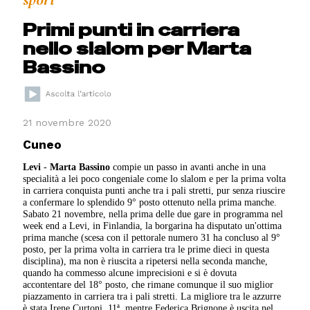
Primi punti in carriera
nello slalom per Marta
Bassino
21 novembre 2020
Cuneo
Levi
-
Marta Bassino
compie un passo in avanti anche in una
specialità a lei poco congeniale come lo slalom e per la prima volta
in carriera conquista punti anche tra i pali stretti, pur senza riuscire
a confermare lo splendido 9° posto ottenuto nella prima manche.
Sabato 21 novembre, nella prima delle due gare in programma nel
week end a Levi, in Finlandia, la borgarina ha disputato un'ottima
prima manche (scesa con il pettorale numero 31 ha concluso al 9°
posto, per la prima volta in carriera tra le prime dieci in questa
disciplina), ma non è riuscita a ripetersi nella seconda manche,
quando ha commesso alcune imprecisioni e si è dovuta
accontentare del 18° posto, che rimane comunque il suo miglior
piazzamento in carriera tra i pali stretti. La migliore tra le azzurre
è stata Irene Curtoni, 11ª, mentre Federica Brignone è uscita nel