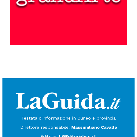
Testata d'informazione in Cuneo e provincia
Direttore responsabile:
Massimiliano Cavallo
Editrice:
LGEditoriale s.r.l.