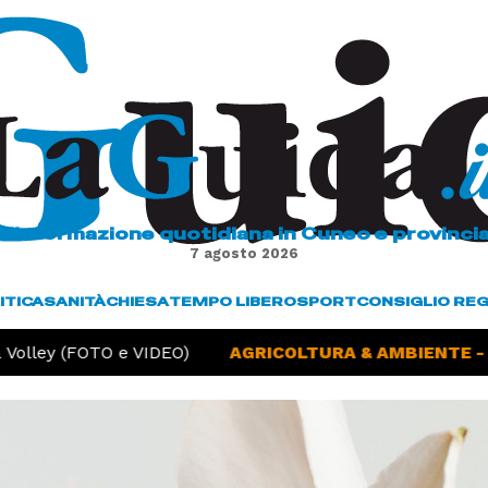
L'informazione quotidiana in Cuneo e provinci
7 agosto 2026
ITICA
SANITÀ
CHIESA
TEMPO LIBERO
SPORT
CONSIGLIO RE
ley (FOTO e VIDEO)
AGRICOLTURA & AMBIENTE -
Sic