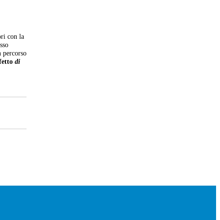
ri con la
esso
n percorso
fetto
di