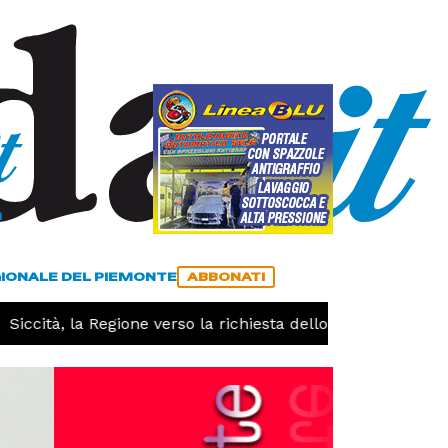
a
ACCEDI
ABBONATI
GIONALE DEL PIEMONTE
ABBONATI
cità, la Regione verso la richiesta dello stato di calamità n