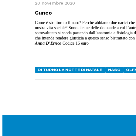
20 novembre 2020
Cuneo
Come è strutturato il naso? Perché abbiamo due narici ch
nostra vita sociale? Sono alcune delle domande a cui l’autr
sottovalutato si snoda partendo dall’anatomia e fisiologia 
che intende rendere giustizia a questo senso bistrattato co
Anna D’Errico
Codice 16 euro
DI TURNO LA NOTTE DI NATALE
NASO
OLF