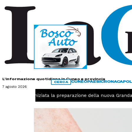
HOME
CONTATTI
L'informazione quotidiana in Cuneo e provincia
CUNEO
PAESI
CRONACA
POL
CERCA
7 agosto 2026
Pallavolo, iniziata la preparazione della nuova Granda Vol