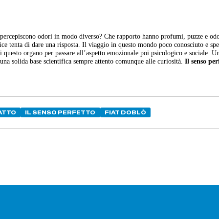
e percepiscono odori in modo diverso? Che rapporto hanno profumi, puzze e odo
ice tenta di dare una risposta. Il viaggio in questo mondo poco conosciuto e sp
di questo organo per passare all’aspetto emozionale poi psicologico e sociale. U
n una solida base scientifica sempre attento comunque alle curiosità.
Il senso per
ATTO
IL SENSO PERFETTO
FIAT DOBLÒ