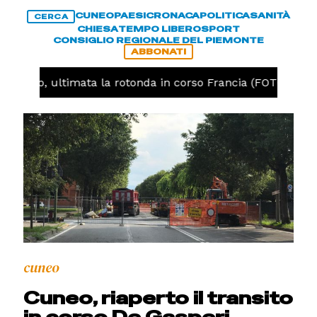
CUNEO
PAESI
CRONACA
POLITICA
SANITÀ
CERCA
CHIESA
TEMPO LIBERO
SPORT
CONSIGLIO REGIONALE DEL PIEMONTE
ABBONATI
Cuneo, ultimata la rotonda in corso Francia (FOTO)
cuneo
Cuneo, riaperto il transito
in corso De Gasperi