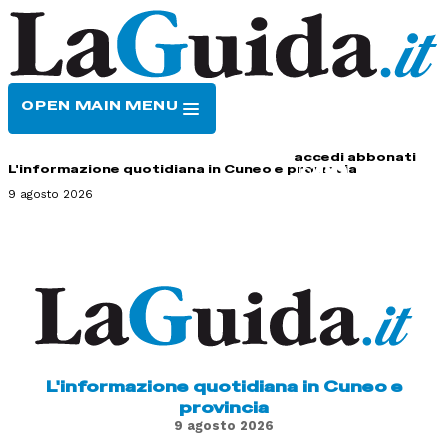
OPEN MAIN MENU
HOME
CONTATTI
accedi
abbonati
L'informazione quotidiana in Cuneo e provincia
9 agosto 2026
L'informazione quotidiana in Cuneo e
provincia
9 agosto 2026