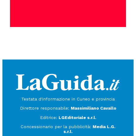
Testata d'informazione in Cuneo e provincia
Direttore responsabile:
Massimiliano Cavallo
Editrice:
LGEditoriale s.r.l.
Concessionario per la pubblicità:
Media L.G.
s.r.l.