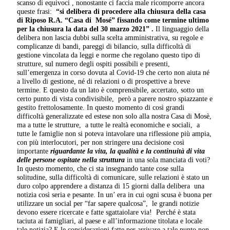
scanso di equivoci , nonostante ci faccia male ricomporre ancora
queste frasi:
“si delibera di procedere alla chiusura della casa
di Riposo R.A. “Casa di Mosé” fissando come termine ultimo
per la chiusura la data del 30 marzo 2021” .
Il linguaggio della
delibera non lascia dubbi sulla scelta amministrativa, su regole e
complicanze di bandi, pareggi di bilancio, sulla difficoltà di
gestione vincolata da leggi e norme che regolano questo tipo di
strutture, sul numero degli ospiti possibili e presenti,
sull’emergenza in corso dovuta al Covid-19 che certo non aiuta né
a livello di gestione, né di relazioni o di prospettive a breve
termine. E questo da un lato è comprensibile, accertato, sotto un
certo punto di vista condivisibile, però a parere nostro spiazzante e
gestito frettolosamente. In questo momento di così grandi
difficoltà generalizzate ed estese non solo alla nostra Casa di Mosè,
ma a tutte le strutture, a tutte le realtà economiche e sociali, a
tutte le famiglie non si poteva intavolare una riflessione più ampia,
con più interlocutori, per non stringere una decisione così
importante
riguardante la vita, la qualità e la continuità di vita
delle persone ospitate nella struttura
in una sola manciata di voti?
In questo momento, che ci sta insegnando tante cose sulla
solitudine, sulla difficoltà di comunicare, sulle relazioni è stato un
duro colpo apprendere a distanza di 15 giorni dalla delibera una
notizia così seria e pesante. In un’ era in cui ogni scusa è buona per
utilizzare un social per “far sapere qualcosa”, le grandi notizie
devono essere ricercate e fatte sgattaiolare via! Perché è stata
taciuta ai famigliari, al paese e all’informazione titolata e locale
tale notizia? E le considerazioni fatte per arrivare a tale punto non