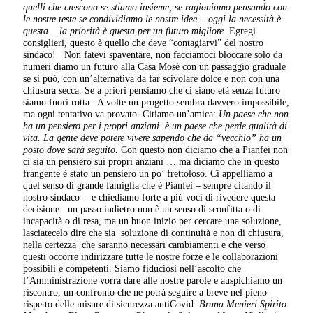
quelli che crescono se stiamo insieme, se ragioniamo pensando con
le nostre teste se condividiamo le nostre idee… oggi la necessità è
questa… la priorità è questa per un futuro migliore.
Egregi
consiglieri, questo è quello che deve “contagiarvi” del nostro
sindaco! Non fatevi spaventare, non facciamoci bloccare solo da
numeri diamo un futuro alla Casa Mosè con un passaggio graduale
se si può, con un’alternativa da far scivolare dolce e non con una
chiusura secca. Se a priori pensiamo che ci siano età senza futuro
siamo fuori rotta. A volte un progetto sembra davvero impossibile,
ma ogni tentativo va provato. Citiamo un’amica:
Un paese che non
ha un pensiero per i propri anziani è un paese che perde qualità di
vita. La gente deve potere vivere sapendo che da “vecchio” ha un
posto dove sarà seguito.
Con questo non diciamo che a Pianfei non
ci sia un pensiero sui propri anziani … ma diciamo che in questo
frangente è stato un pensiero un po’ frettoloso. Ci appelliamo a
quel senso di grande famiglia che è Pianfei – sempre citando il
nostro sindaco - e chiediamo forte a più voci di rivedere questa
decisione: un passo indietro non è un senso di sconfitta o di
incapacità o di resa, ma un buon inizio per cercare una soluzione,
lasciatecelo dire che sia soluzione di continuità e non di chiusura,
nella certezza che saranno necessari cambiamenti e che verso
questi occorre indirizzare tutte le nostre forze e le collaborazioni
possibili e competenti. Siamo fiduciosi nell’ascolto che
l’Amministrazione vorrà dare alle nostre parole e auspichiamo un
riscontro, un confronto che ne potrà seguire a breve nel pieno
rispetto delle misure di sicurezza antiCovid.
Bruna Menieri
Spirito