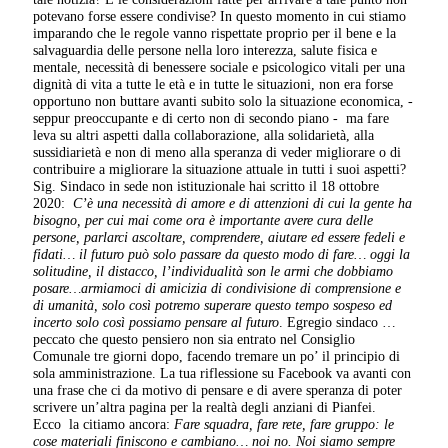
potevano forse essere condivise? In questo momento in cui stiamo
imparando che le regole vanno rispettate proprio per il bene e la
salvaguardia delle persone nella loro interezza, salute fisica e
mentale, necessità di benessere sociale e psicologico vitali per una
dignità di vita a tutte le età e in tutte le situazioni, non era forse
opportuno non buttare avanti subito solo la situazione economica, -
seppur preoccupante e di certo non di secondo piano - ma fare
leva su altri aspetti dalla collaborazione, alla solidarietà, alla
sussidiarietà e non di meno alla speranza di veder migliorare o di
contribuire a migliorare la situazione attuale in tutti i suoi aspetti?
Sig. Sindaco in sede non istituzionale hai scritto il 18 ottobre
2020:
C’è una necessità di amore e di attenzioni di cui la gente ha
bisogno, per cui mai come ora è importante avere cura delle
persone, parlarci ascoltare, comprendere, aiutare ed essere fedeli e
fidati… il futuro può solo passare da questo modo di fare… oggi la
solitudine, il distacco, l’individualità son le armi che dobbiamo
posare…armiamoci di amicizia di condivisione di comprensione e
di umanità, solo così potremo superare questo tempo sospeso ed
incerto solo così possiamo pensare al futuro
. Egregio sindaco …
peccato che questo pensiero non sia entrato nel Consiglio
Comunale tre giorni dopo, facendo tremare un po’ il principio di
sola amministrazione. La tua riflessione su Facebook va avanti con
una frase che ci da motivo di pensare e di avere speranza di poter
scrivere un’altra pagina per la realtà degli anziani di Pianfei.
Ecco la citiamo ancora:
Fare squadra, fare rete, fare gruppo: le
cose materiali finiscono e cambiano… noi no. Noi siamo sempre