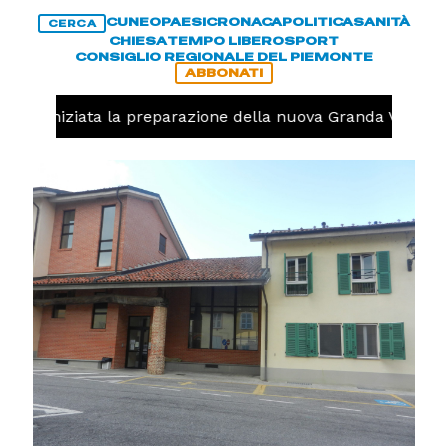
CUNEO
PAESI
CRONACA
POLITICA
SANITÀ
CERCA
CHIESA
TEMPO LIBERO
SPORT
CONSIGLIO REGIONALE DEL PIEMONTE
ABBONATI
volo, iniziata la preparazione della nuova Granda Volley (