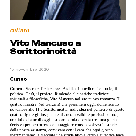
cultura
Vito Mancuso a
Scrittorincittà
15 novembre 2020
Cuneo
Cuneo
- Socrate, l’educatore. Buddha, il medico. Confucio, il
politico. Gesù, il profeta. Risalendo alle antiche tradizioni
spirituali e filosofiche, Vito Mancuso nel suo nuovo romanzo "I
quattro maestri" (ed Garzani) che presenterà oggi, domenica 15
novembre alle 11 a Scrittorincittà, individua nel pensiero di queste
quattro figure gli insegnamenti ancora validi e preziosi per noi,
uomini e donne di oggi. La loro parola diventa così una guida
decisiva per percorrere con maggiore consapevolezza le strade
della nostra esistenza, convivere con il caos che ogni giorno
sperimentiamo, e tracciare una strada nuova verso l’autentica pace