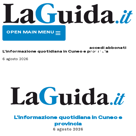
OPEN MAIN MENU
HOME
CONTATTI
accedi
abbonati
L'informazione quotidiana in Cuneo e provincia
6 agosto 2026
L'informazione quotidiana in Cuneo e
provincia
6 agosto 2026