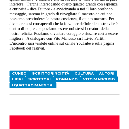
interiore. "Perché interrogando questo quattro grandi con sapienza
e curiosità - dice l'autore - e avvicinando a noi il loro profondo
messaggio, saremo in grado di risvegliare il maestro da cui non
possiamo prescindere: la nostra coscienza, il quinto maestro. Per
diventare così consapevoli che la forza per definire le nostre vite è
dentro di noi, e che possiamo essere noi stessi i creatori della
nostra felicità. Possiamo diventare coraggio e riuscire così a essere
migliori". A dialogare con Vito Mancuso sarà Livio Partiti.
L'incontro sarà visibile online sul canale YouTube e sulla pagina
Facebook del festival.
CUNEO
SCRITTORINCITTÀ
CULTURA
AUTORI
LIBRI
SCRITTORI
ROMANZO
VITO MANCUSO
I QUATTRO MAESTRI