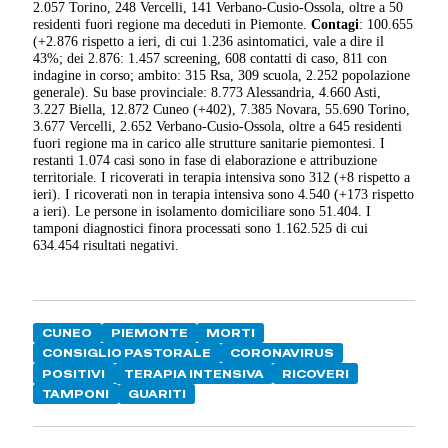
2.057 Torino, 248 Vercelli, 141 Verbano-Cusio-Ossola, oltre a 50
residenti fuori regione ma deceduti in Piemonte.
Contagi
: 100.655
(+2.876 rispetto a ieri, di cui 1.236 asintomatici, vale a dire il
43%; dei 2.876: 1.457 screening, 608 contatti di caso, 811 con
indagine in corso; ambito: 315 Rsa, 309 scuola, 2.252 popolazione
generale). Su base provinciale: 8.773 Alessandria, 4.660 Asti,
3.227 Biella, 12.872 Cuneo (+402), 7.385 Novara, 55.690 Torino,
3.677 Vercelli, 2.652 Verbano-Cusio-Ossola, oltre a 645 residenti
fuori regione ma in carico alle strutture sanitarie piemontesi. I
restanti 1.074 casi sono in fase di elaborazione e attribuzione
territoriale. I ricoverati in terapia intensiva sono 312 (+8 rispetto a
ieri). I ricoverati non in terapia intensiva sono 4.540 (+173 rispetto
a ieri). Le persone in isolamento domiciliare sono 51.404. I
tamponi diagnostici finora processati sono 1.162.525 di cui
634.454 risultati negativi.
CUNEO
PIEMONTE
MORTI
CONSIGLIO PASTORALE
CORONAVIRUS
POSITIVI
TERAPIA INTENSIVA
RICOVERI
TAMPONI
GUARITI