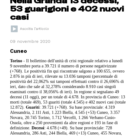
Nella Granda 13 decessi,
53 guarigioni e 402 nuovi
casi
09 novembre 2020
Cuneo
Torino
- Il bollettino dell'unità di crisi regionale relativo a lunedì
9 novembre porta a 39.721 il numero di persone negativizzate
(+768). Le positività fin qui riscontrate salgono a 100.655, ovvero
2.876 in più di ieri, rilevate su 13.036 tamponi (percentuale di
positività del 22,062% sui tamponi effettuati contro il 26,696% di
ieri, dato che sale al 32,278% considerando 8.910 casi singoli
esaminati contro il 38,056% di ieri). In regione si segnalano 49
decessi (11 oggi), per un totale di 4.678. In provincia di Cuneo: 13
morti (totale 469), 53 guariti (totale 4.545) e 402 nuovi casi (totale
12.872).
Guariti
: 39.721 (+768). Su base provinciale: 4.319
Alessandria, 2.111 Asti, 1.223 Biella, 4.545 (+53) Cuneo, 3.357
Novara, 20.745 Torino, 1.712 Vercelli, 1.266 Verbano-Cusio-
Ossola, oltre a 250 provenienti da altre regioni e 193 in fase di
definizione.
Decessi
: 4.678 (+49). Su base provinciale: 728
Alessandria, 286 Asti, 244 Biella, 469 (+13) Cuneo, 455 Novara,