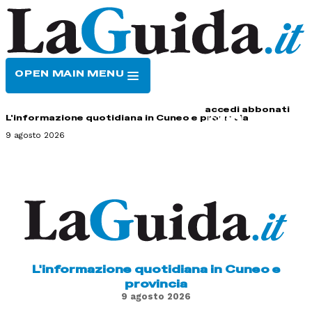
OPEN MAIN MENU
HOME
CONTATTI
accedi
abbonati
L'informazione quotidiana in Cuneo e provincia
9 agosto 2026
L'informazione quotidiana in Cuneo e
provincia
9 agosto 2026