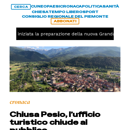
CUNEO
PAESI
CRONACA
POLITICA
SANITÀ
CERCA
CHIESA
TEMPO LIBERO
SPORT
CONSIGLIO REGIONALE DEL PIEMONTE
ABBONATI
lavolo, iniziata la preparazione della nuova Granda Volley
cronaca
Chiusa Pesio, l’ufficio
turistico chiude al
pubblico