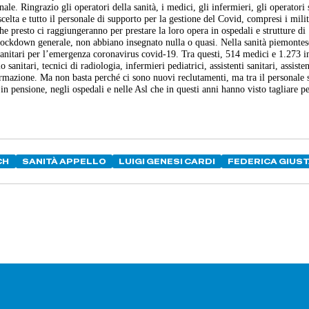
. Ringrazio gli operatori della sanità, i medici, gli infermieri, gli operatori 
 scelta e tutto il personale di supporto per la gestione del Covid, compresi i milit
che presto ci raggiungeranno per prestare la loro opera in ospedali e strutture di
lockdown generale, non abbiano insegnato nulla o quasi. Nella sanità piemonte
i sanitari per l’emergenza coronavirus covid-19. Tra questi, 514 medici e 1.273 i
sanitari, tecnici di radiologia, infermieri pediatrici, assistenti sanitari, assisten
formazione. Ma non basta perché ci sono nuovi reclutamenti, ma tra il personale 
 in pensione, negli ospedali e nelle Asl che in questi anni hanno visto tagliare p
CH
SANITÀ APPELLO
LUIGI GENESI CARDI
FEDERICA GIUS