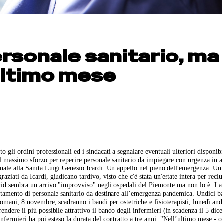
ersonale sanitario, ma 
’ultimo mese
o gli ordini professionali ed i sindacati a segnalare eventuali ulteriori disponibi
 massimo sforzo per reperire personale sanitario da impiegare con urgenza in at
gionale alla Sanità Luigi Genesio Icardi. Un appello nel pieno dell'emergenza. Un
aziati da Icardi, giudicano tardivo, visto che c'è stata un'estate intera per reclu
Covid sembra un arrivo "improvviso" negli ospedali del Piemonte ma non lo è. L
utamento di personale sanitario da destinare all’emergenza pandemica. Undici b
 Domani, 8 novembre, scadranno i bandi per ostetriche e fisioterapisti, lunedì and
endere il più possibile attrattivo il bando degli infermieri (in scadenza il 5 dic
infermieri ha poi esteso la durata del contratto a tre anni. "Nell’ultimo mese - 