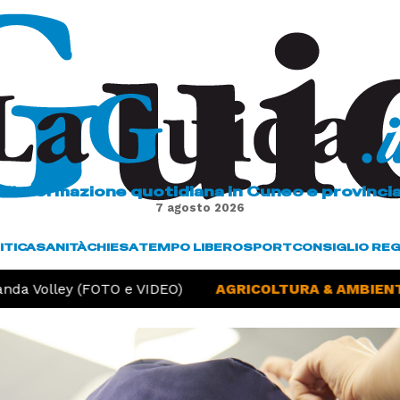
L'informazione quotidiana in Cuneo e provinci
7 agosto 2026
ITICA
SANITÀ
CHIESA
TEMPO LIBERO
SPORT
CONSIGLIO RE
da Volley (FOTO e VIDEO)
AGRICOLTURA & AMBIENTE 