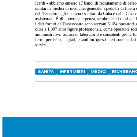
Icardi
-
abbiamo emesso 17 bandi di reclutamento di personale
sanitari, i medici di medicina generale, i pediatri di libera
dell’Esercito e gli operatori sanitari da Cuba e dalla Cina 
assistenza". È di nuovo emergenza, sembra che i mesi del 
i dati forniti dall'assessorato sono arrivati 3.184 operator
oltre a 1.397 altre figure professionali, come operatori socio 
amministrativi, tecnici di laboratorio e consulenti per la 
fermi perché contagiati, e tanti inc questi mesi sono andati
servizi.
SANITÀ
INFERMIERI
MEDICI
BICH BEAN