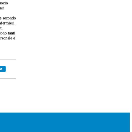
socio
ari
se secondo
nfermieri,
ti
sono tanti
ersonale e
TA