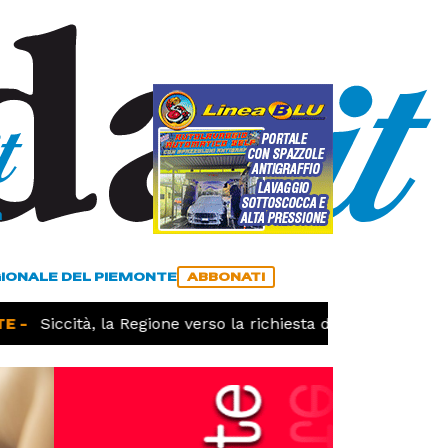
a
ACCEDI
ABBONATI
GIONALE DEL PIEMONTE
ABBONATI
-
Siccità, la Regione verso la richiesta dello stato di cala