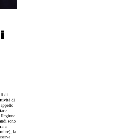
i
li di
tività di
 appello
tare
a Regione
andi sono
rà a
embre), la
osserva