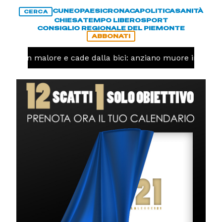
CUNEO
PAESI
CRONACA
POLITICA
SANITÀ
CERCA
CHIESA
TEMPO LIBERO
SPORT
CONSIGLIO REGIONALE DEL PIEMONTE
ABBONATI
Ha un malore e cade dalla bici: anziano muore in corso