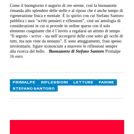
Come il buongiorno è augurio di ore serene, così la buonanotte
rimanda allo splendere delle stelle e al riposo che è anche tempo di
rigenerazione fisica e mentale. È lo spirito con cui Stefano Santoro
pubblica i suoi “scritti pensieri e riflessioni”, cioè un’antologia di
considerazioni in cui si procede in ordine sparso con il solo
elemento coagulante che è l’invito a regalarsi un attimo di tempo.
“Il segreto - scrive - sta nell’accorgersi delle cose sotto gli occhi di
tutti, ma non viste da nessuno”. E sono atteggiamenti, frasi spesso
involontarie, figure sconosciute a muovere le riflessioni sempre
alla ricerca del bello.
Buonanotte
di Stefano Santoro
Primalpe
16 euro
PRIMALPE
RIFLESSIONI
LETTURE
FARINE
STEFANO SANTORO