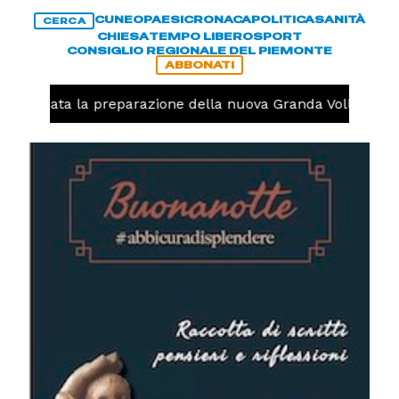
CUNEO
PAESI
CRONACA
POLITICA
SANITÀ
CERCA
CHIESA
TEMPO LIBERO
SPORT
CONSIGLIO REGIONALE DEL PIEMONTE
ABBONATI
o, iniziata la preparazione della nuova Granda Volley (FO