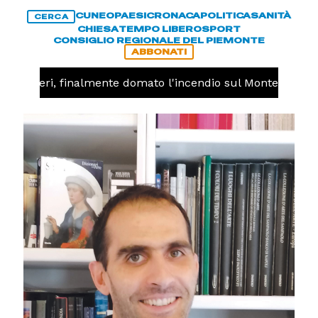
CUNEO
PAESI
CRONACA
POLITICA
SANITÀ
CERCA
CHIESA
TEMPO LIBERO
SPORT
CONSIGLIO REGIONALE DEL PIEMONTE
ABBONATI
Valdieri, finalmente domato l'incendio sul Monte Piastra