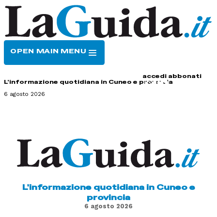
OPEN MAIN MENU
HOME
CONTATTI
accedi
abbonati
L'informazione quotidiana in Cuneo e provincia
6 agosto 2026
L'informazione quotidiana in Cuneo e
provincia
6 agosto 2026