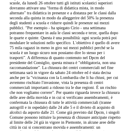
scuole, da lunedì 26 ottobre tutti gli istituti scolastici superiori
dovranno attivare una “forma di didattica mista, in modo
alternato” tra didattica in presenze e a distanza per le classi dalla
seconda alla quinta in modo da alleggerire del 50% la presenza
degli studenti a scuola e ridurre quindi le presenze sui mezzi
pubblici. “Per esempio - ha spiegato Cirio - una settimana
potranno frequentare in aula le classi seconda e terze, quella dopo
le quarte e quinte. Questa è una possibilità: ogni scuola potrà poi
modulare le soluzioni nello specifico. L'obiettivo è quello di avere
75 mila ragazzi in meno in giro sui mezzi pubblici perché se la
scuola è un luogo sicuro non possiamo dire lo stesso per i
trasporti”. A differenza di quanto contenuto nel Dpcm del
presidente del Consiglio, questa misura è “obbligatoria, non una
raccomandazione”. La chiusura dei centri commerciali nel fine
settimana sarà in vigore da sabato 24 ottobre ed è stata decisa
anche per la “vicinanza con la Lombardia che li ha chiusi, per cui
avremmo rischiato l'invasione, vista la presenza di centri
commerciali importanti a ridosso tra le due regioni. È un rischio
che non vogliamo correre”. Per quanto riguarda invece la chiusura
delle aree della movida e in cui si verificano assembramenti, è
confermata la chiusura di tutte le attività commerciali (tranne
autogrill e in ospedale) dalle 24 alle 5 e il divieto di acquisto di
alcolici da asporto dalle 21. Come già previsto dal Dpcm, i singoli
Comune possono istituire la presenza di chiusure anticipate rispetto
al limite delle 24 già in vigore in Piemonte, in alcune aree delle
città in cui si concentrano movida e assembramenti: un