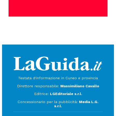
Testata d'informazione in Cuneo e provincia
Direttore responsabile:
Massimiliano Cavallo
Editrice:
LGEditoriale s.r.l.
Concessionario per la pubblicità:
Media L.G.
s.r.l.