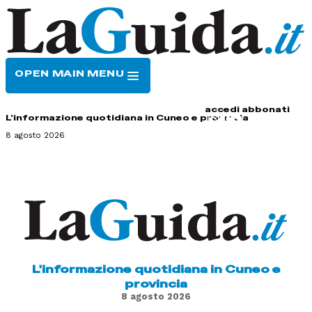
OPEN MAIN MENU
HOME
CONTATTI
accedi
abbonati
L'informazione quotidiana in Cuneo e provincia
8 agosto 2026
L'informazione quotidiana in Cuneo e
provincia
8 agosto 2026