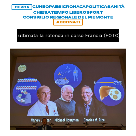
CUNEO
PAESI
CRONACA
POLITICA
SANITÀ
CERCA
CHIESA
TEMPO LIBERO
SPORT
CONSIGLIO REGIONALE DEL PIEMONTE
ABBONATI
uneo, ultimata la rotonda in corso Francia (FOTO)
CR