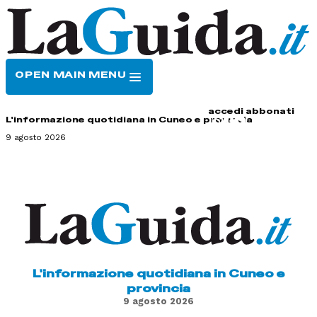
OPEN MAIN MENU
HOME
CONTATTI
accedi
abbonati
L'informazione quotidiana in Cuneo e provincia
9 agosto 2026
L'informazione quotidiana in Cuneo e
provincia
9 agosto 2026