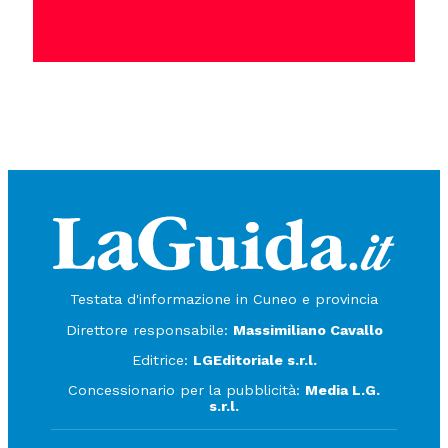
Testata d'informazione in Cuneo e provincia
Direttore responsabile:
Massimiliano Cavallo
Editrice:
LGEditoriale s.r.l.
Concessionario per la pubblicità:
Media L.G.
s.r.l.