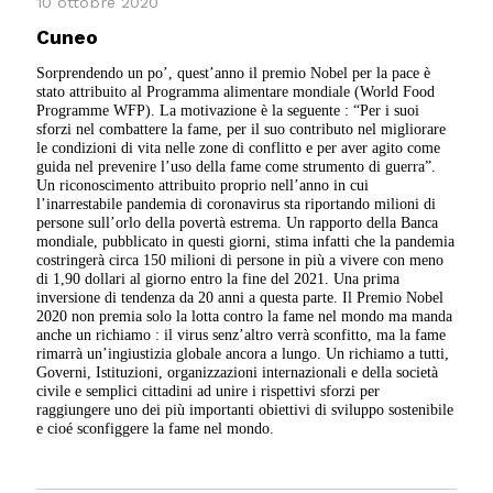
10 ottobre 2020
Cuneo
Sorprendendo un po’, quest’anno il premio Nobel per la pace è
stato attribuito al Programma alimentare mondiale (World Food
Programme WFP). La motivazione è la seguente : “Per i suoi
sforzi nel combattere la fame, per il suo contributo nel migliorare
le condizioni di vita nelle zone di conflitto e per aver agito come
guida nel prevenire l’uso della fame come strumento di guerra”.
Un riconoscimento attribuito proprio nell’anno in cui
l’inarrestabile pandemia di coronavirus sta riportando milioni di
persone sull’orlo della povertà estrema. Un rapporto della Banca
mondiale, pubblicato in questi giorni, stima infatti che la pandemia
costringerà circa 150 milioni di persone in più a vivere con meno
di 1,90 dollari al giorno entro la fine del 2021. Una prima
inversione di tendenza da 20 anni a questa parte. Il Premio Nobel
2020 non premia solo la lotta contro la fame nel mondo ma manda
anche un richiamo : il virus senz’altro verrà sconfitto, ma la fame
rimarrà un’ingiustizia globale ancora a lungo. Un richiamo a tutti,
Governi, Istituzioni, organizzazioni internazionali e della società
civile e semplici cittadini ad unire i rispettivi sforzi per
raggiungere uno dei più importanti obiettivi di sviluppo sostenibile
e cioé sconfiggere la fame nel mondo.