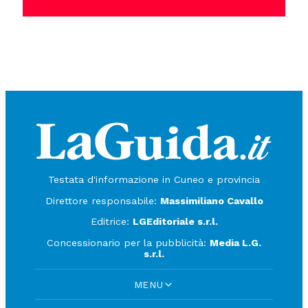
Testata d'informazione in Cuneo e provincia
Direttore responsabile:
Massimiliano Cavallo
Editrice:
LGEditoriale s.r.l.
Concessionario per la pubblicità:
Media L.G.
s.r.l.
MENU