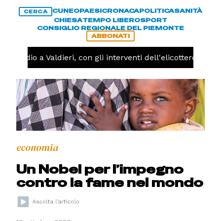
CUNEO
PAESI
CRONACA
POLITICA
SANITÀ
CERCA
CHIESA
TEMPO LIBERO
SPORT
CONSIGLIO REGIONALE DEL PIEMONTE
ABBONATI
Incendio a Valdieri, con gli interventi dell'elicottero ogg
economia
Un Nobel per l’impegno
contro la fame nel mondo