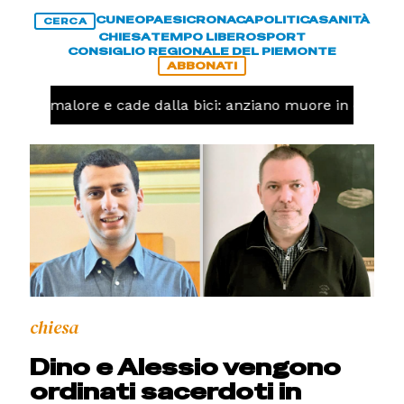
CUNEO
PAESI
CRONACA
POLITICA
SANITÀ
CERCA
CHIESA
TEMPO LIBERO
SPORT
CONSIGLIO REGIONALE DEL PIEMONTE
ABBONATI
Ha un malore e cade dalla bici: anziano muore in corso N
chiesa
Dino e Alessio vengono
ordinati sacerdoti in