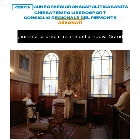
CUNEO
PAESI
CRONACA
POLITICA
SANITÀ
CERCA
CHIESA
TEMPO LIBERO
SPORT
CONSIGLIO REGIONALE DEL PIEMONTE
ABBONATI
lavolo, iniziata la preparazione della nuova Granda Volle