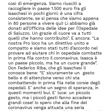
così di emergenza. Siamo riusciti a
raccogliere in paese 1.500 euro fra gli
isaschesi in pochi giorni: è una cifra
consistente, se si pensa che siamo appena
in 80 persone a vivere qui! Li abbiamo già
donati all’Officina delle idee per l’Ospedale
di Saluzzo. Un grazie di cuore va a tutti
quelli che hanno contribuito”. E ancora: “La
nostra Pro loco ha un direttivo unito e
compatto e siamo stati tutti d’accordo nel
provare ad aiutare chi in ospedale combatte
in prima fila contro il coronavirus. Isasca è
un paese piccolo, ma ha un cuore grande”.
Don Federico Riba, che gli isaschesi li
conosce bene: “E’ sicuramente un gesto
bello e di attenzione verso chi sta
combattendo in prima fila nelle corsie degli
ospedali. E’ anche un segno di speranza, in
questi momenti bui. E’ luce: un piccolo
gesto, ma i piccoli gesti fanno accadere
grandi cose! Io spero che alla fine del
coronavirus venga attuata una seria